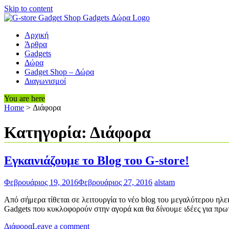
Skip to content
Αρχική
Άρθρα
Gadgets
Δώρα
Gadget Shop – Δώρα
Διαγωνισμοί
You are here
Home
>
Διάφορα
Κατηγορία: Διάφορα
Εγκαινιάζουμε το Blog του G-store!
Φεβρουάριος 19, 2016
Φεβρουάριος 27, 2016
alstam
Από σήμερα τίθεται σε λειτουργία το νέο blog του μεγαλύτερου η
Gadgets που κυκλοφορούν στην αγορά και θα δίνουμε ιδέες για πρ
Διάφορα
Leave a comment