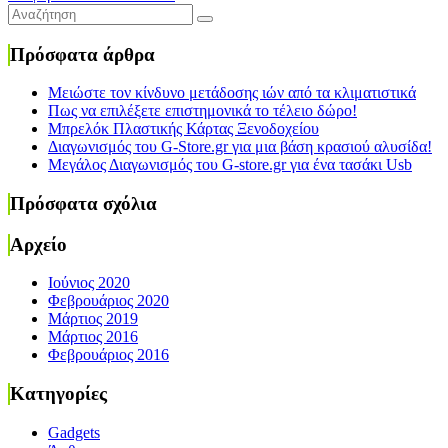
Πρόσφατα άρθρα
Μειώστε τον κίνδυνο μετάδοσης ιών από τα κλιματιστικά
Πως να επιλέξετε επιστημονικά το τέλειο δώρο!
Μπρελόκ Πλαστικής Κάρτας Ξενοδοχείου
Διαγωνισμός του G-Store.gr για μια βάση κρασιού αλυσίδα!
Μεγάλος Διαγωνισμός του G-store.gr για ένα τασάκι Usb
Πρόσφατα σχόλια
Αρχείο
Ιούνιος 2020
Φεβρουάριος 2020
Μάρτιος 2019
Μάρτιος 2016
Φεβρουάριος 2016
Kατηγορίες
Gadgets